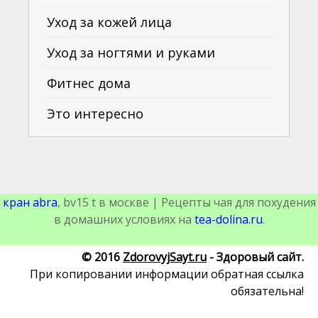
Уход за кожей лица
Уход за ногтями и руками
Фитнес дома
Это интересно
кран abra
, bv15 t в москве | Рецепты чая для похудения
в домашних условиях на
tea-dolina.ru
.
© 2016
ZdorovyjSayt.ru
- Здоровый сайт.
При копировании информации обратная ссылка
обязательна!