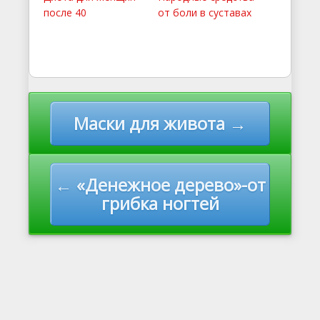
после 40
от боли в суставах
Навигация по записям
Маски для живота →
← «Денежное дерево»-от
грибка ногтей