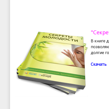
"Секре
В книге 
позволяю
долгие г
Скачать