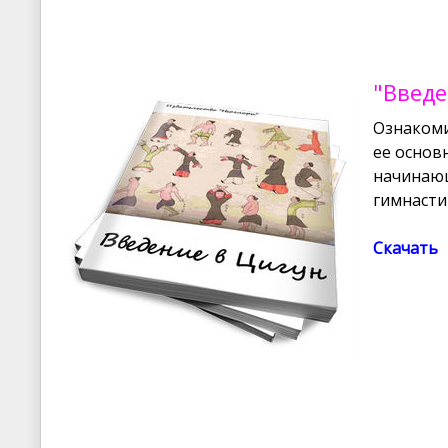
"Введе
Ознакоми
ее основ
начинающ
гимнасти
Скачать