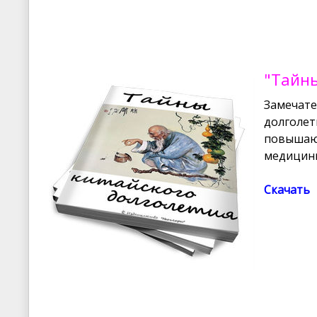
"Тайны
Замечате
долголет
повышающ
медицины
Скачать