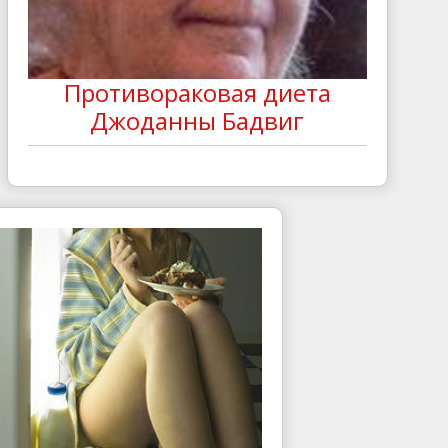
Противораковая диета
Джоданны Бадвиг