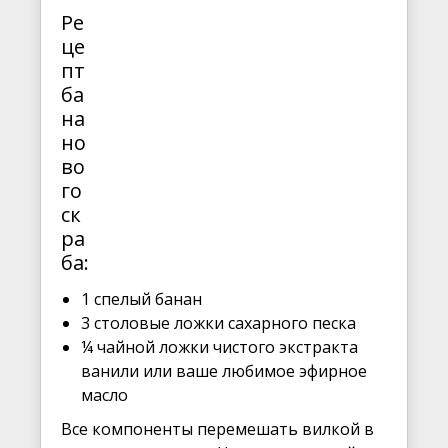
Ре
це
пт
ба
на
но
во
го
ск
ра
ба:
1 спелый банан
3 столовые ложки сахарного песка
¼ чайной ложки чистого экстракта
ванили или ваше любимое эфирное
масло
Все компоненты перемешать вилкой в